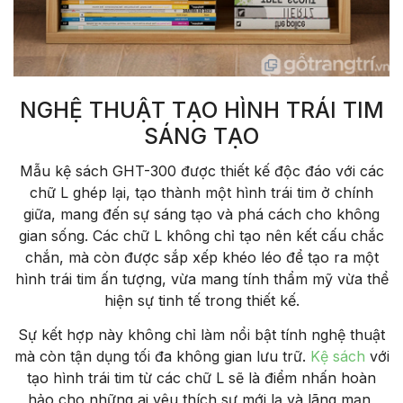
NGHỆ THUẬT TẠO HÌNH TRÁI TIM
SÁNG TẠO
Mẫu kệ sách GHT-300 được thiết kế độc đáo với các
chữ L ghép lại, tạo thành một hình trái tim ở chính
giữa, mang đến sự sáng tạo và phá cách cho không
gian sống. Các chữ L không chỉ tạo nên kết cấu chắc
chắn, mà còn được sắp xếp khéo léo để tạo ra một
hình trái tim ấn tượng, vừa mang tính thẩm mỹ vừa thể
hiện sự tinh tế trong thiết kế.
Sự kết hợp này không chỉ làm nổi bật tính nghệ thuật
mà còn tận dụng tối đa không gian lưu trữ.
Kệ sách
với
tạo hình trái tim từ các chữ L sẽ là điểm nhấn hoàn
hảo cho những ai yêu thích sự mới lạ và lãng mạn,