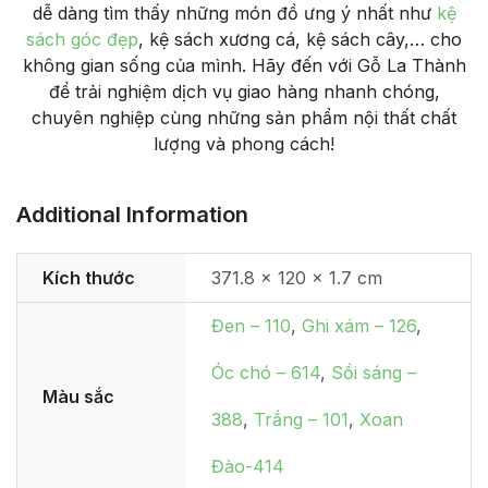
dễ dàng tìm thấy những món đồ ưng ý nhất như
kệ
sách góc đẹp
, kệ sách xương cá, kệ sách cây,… cho
không gian sống của mình. Hãy đến với Gỗ La Thành
để trải nghiệm dịch vụ giao hàng nhanh chóng,
chuyên nghiệp cùng những sản phẩm nội thất chất
lượng và phong cách!
Additional Information
Kích thước
371.8 × 120 × 1.7 cm
Đen – 110
,
Ghi xám – 126
,
Óc chó – 614
,
Sồi sáng –
Màu sắc
388
,
Trắng – 101
,
Xoan
Đào-414