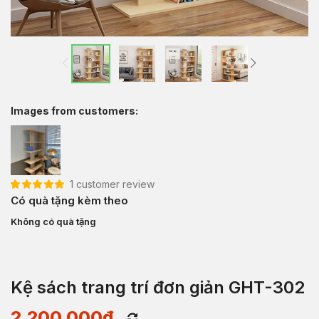
Images from customers:
1
customer review
5.00
1
trên 5 dựa
Có quà tặng kèm theo
trên
đánh giá
Không có quà tặng
Kệ sách trang trí đơn giản GHT-302
2,200,000
₫