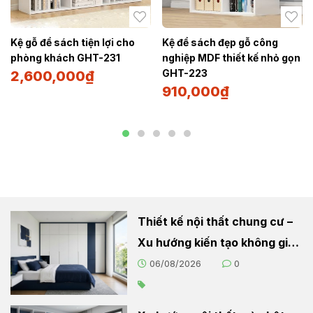
Kệ gỗ để sách tiện lợi cho
Kệ để sách đẹp gỗ công
phòng khách GHT-231
nghiệp MDF thiết kế nhỏ gọn
GHT-223
2,600,000
₫
910,000
₫
Thiết kế nội thất chung cư –
Xu hướng kiến tạo không gian
sống hiện đại
06/08/2026
0