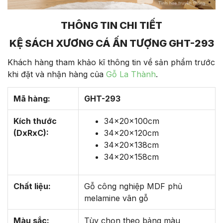
THÔNG TIN CHI TIẾT
KỆ SÁCH XƯƠNG CÁ ẤN TƯỢNG GHT-293
Khách hàng tham khảo kĩ thông tin về sản phẩm trước
khi đặt và nhận hàng của
Gỗ La Thành
.
Mã hàng:
GHT-293
Kích thước
34x20x100cm
(DxRxC):
34x20x120cm
34x20x138cm
34x20x158cm
Chất liệu:
Gỗ công nghiệp MDF phủ
melamine vân gỗ
Màu sắc:
Tùy chọn theo bảng màu