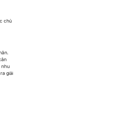
ợc chủ
hăn.
cân
g nhu
ra giải