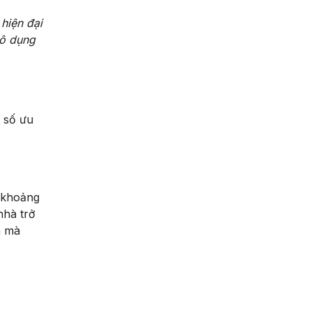
hiện đại
vô dụng
t số ưu
ể khoảng
nhà trở
n mà