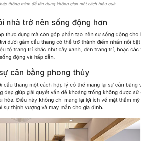
i pháp thông minh để tận dụng không gian một cách hiệu quả
gôi nhà trở nên sống động hơn
 pháp thực dụng mà còn góp phần tạo nên sự sống động cho
 tivi dưới gầm cầu thang có thể trở thành điểm nhấn nổi bật
ếu tố trang trí khác như cây xanh, đèn trang trí, hoặc các 
 sống động và hấp dẫn.
 sự cân bằng phong thủy
i cầu thang một cách hợp lý có thể mang lại sự cân bằng v
ang đẹp giúp giải quyết vấn đề khoảng trống không được sử
ài hòa. Điều này không chỉ mang lại lợi ích về mặt thẩm m
ại sự thịnh vượng và may mắn cho gia đình.