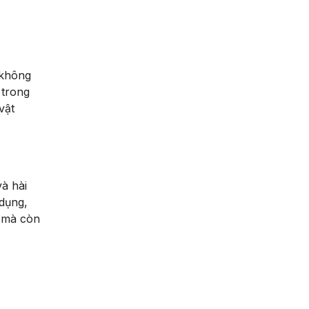
 không
 trong
vật
à hài
 dụng,
ỹ mà còn