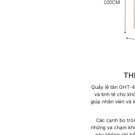
TH
Quầy lễ tân GHT-4
và tinh tế cho k
giúp nhân viên và 
Các cạnh bo trò
những va chạm khôn
này không chỉ bề