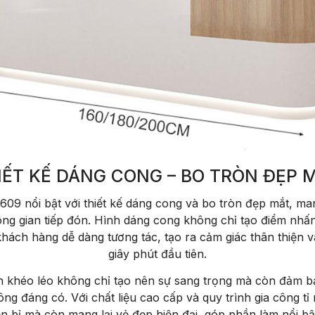
IẾT KẾ DÁNG CONG – BO TRÒN ĐẸP 
609 nổi bật với thiết kế dáng cong và bo tròn đẹp mắt, m
hông gian tiếp đón. Hình dáng cong không chỉ tạo điểm nh
khách hàng dễ dàng tương tác, tạo ra cảm giác thân thiện 
giây phút đầu tiên.
n khéo léo không chỉ tạo nên sự sang trọng mà còn đảm bả
g đáng có. Với chất liệu cao cấp và quy trình gia công tỉ
n bỉ mà còn mang lại vẻ đẹp hiện đại, góp phần làm nổi b