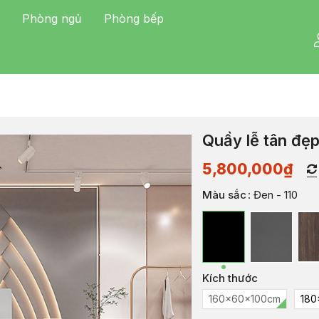
Phòng ngủ
Phòng bếp
Quầy lễ tân đẹ
5,800,000
₫
Màu sắc
: Đen - 110
Kích thước
160x60x100cm
180