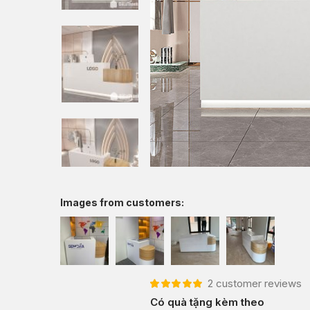
Images from customers:
2
customer reviews
5.00
2
trên 5 dựa
Có quà tặng kèm theo
trên
đánh giá