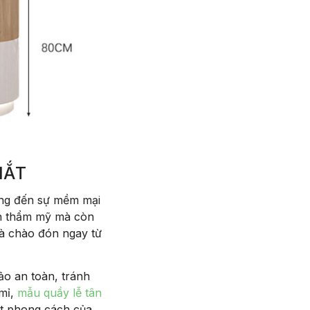
MẮT
ang đến sự mềm mại
ấn thẩm mỹ mà còn
và chào đón ngay từ
o an toàn, tránh
 mỉ,
mẫu quầy lễ tân
ật phong cách của