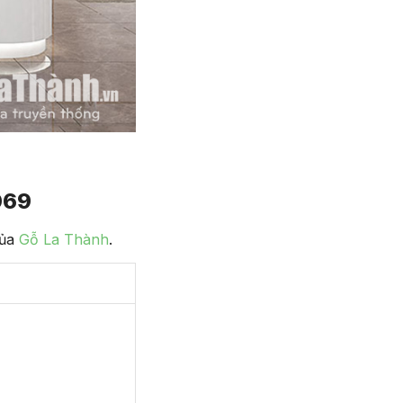
069
của
Gỗ La Thành
.