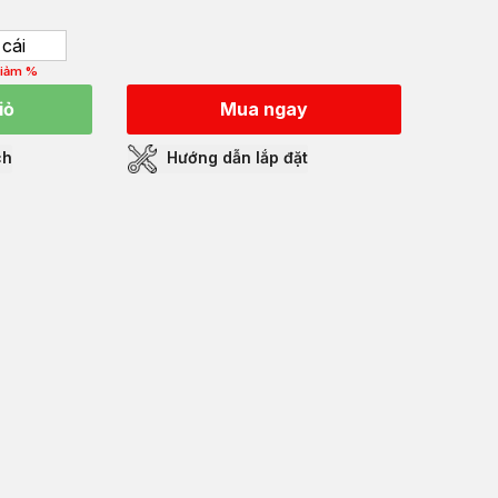
cái
iảm %
iỏ
Mua ngay
ch
Hướng dẫn lắp đặt