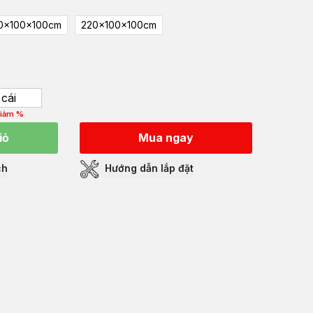
0x100x100cm
220x100x100cm
cái
iảm %
iỏ
Mua ngay
ch
Hướng dẫn lắp đặt