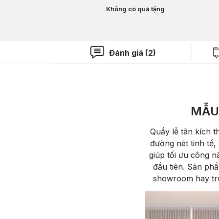
Không có quà tặng
Đánh giá (2)
MẪU 
Quầy lễ tân kích t
đường nét tinh tế
giúp tối ưu công n
đầu tiên. Sản ph
showroom hay tru