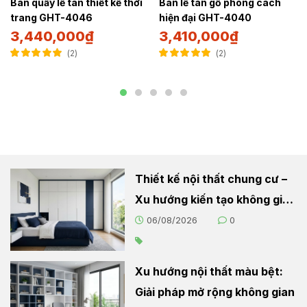
Bàn quầy lễ tân thiết kế thời
Bàn lễ tân gỗ phong cách
trang GHT-4046
hiện đại GHT-4040
3,440,000
₫
3,410,000
₫
2
2
Được xếp hạng
Được xếp hạng
5.00
5 sao
5.00
5 sao
Thiết kế nội thất chung cư –
Xu hướng kiến tạo không gian
sống hiện đại
06/08/2026
0
Xu hướng nội thất màu bệt:
Giải pháp mở rộng không gian