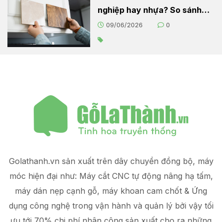
nghiệp hay nhựa? So sánh
chi tiết cho người nội trợ
09/06/2026
0
Golathanh.vn sản xuất trên dây chuyền đồng bộ, máy
móc hiện đại như: Máy cắt CNC tự động nâng hạ tấm,
máy dán nẹp cạnh gỗ, máy khoan cam chốt & Ứng
dụng công nghệ trong vận hành và quản lý
bởi vậy tối
ưu tới 70% chi phí nhân công sản xuất
cho ra những