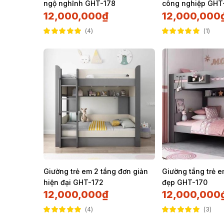
ngộ nghĩnh GHT-178
công nghiệp GHT
12,000,000
₫
12,000,000
4
1
Được xếp hạng
Được xếp hạng
5.00
5 sao
5.00
5 sao
Giường trẻ em 2 tầng đơn giản
Giường tầng trẻ 
hiện đại GHT-172
đẹp GHT-170
12,000,000
₫
12,000,000
4
3
Được xếp hạng
Được xếp hạng