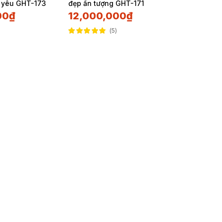
 yêu GHT-173
đẹp ấn tượng GHT-171
00
₫
12,000,000
₫
5
Được xếp hạng
5.00
5 sao