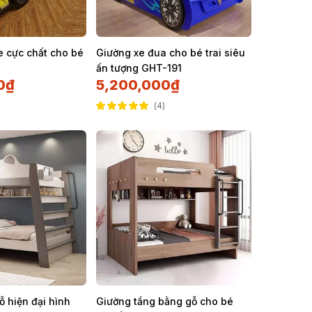
e cực chất cho bé
Giường xe đua cho bé trai siêu
ấn tượng GHT-191
0
₫
5,200,000
₫
4
Được xếp hạng
5.00
5 sao
ỗ hiện đại hình
Giường tầng bằng gỗ cho bé