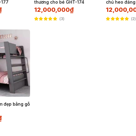
-177
thương cho bé GHT-174
chú heo đáng
₫
12,000,000
₫
12,000,0
3
2
Được xếp hạng
Được xếp hạng
5.00
5 sao
5.00
5 sao
em đẹp bằng gỗ
₫