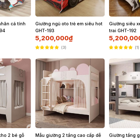
nhân cá tính
Giường ngủ oto trẻ em siêu hot
Giường siêu x
194
GHT-193
trai GHT-192
5,200,000
₫
5,200,00
3
1
Được xếp hạng
Được xếp hạng
5.00
5 sao
5.00
5 sao
cho 2 bé gỗ
Mẫu giường 2 tầng cao cấp dễ
Giường tầng g