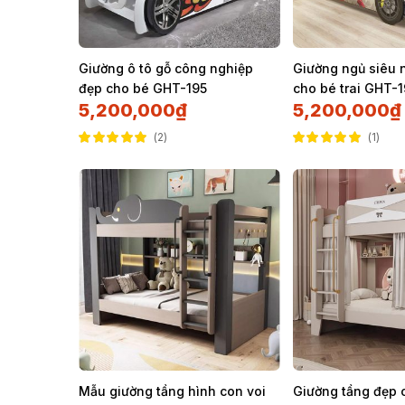
Giường ô tô gỗ công nghiệp
Giường ngủ siêu 
đẹp cho bé GHT-195
cho bé trai GHT-
5,200,000
₫
5,200,000
₫
2
1
Được xếp hạng
Được xếp hạng
5.00
5 sao
5.00
5 sao
Mẫu giường tầng hình con voi
Giường tầng đẹp 