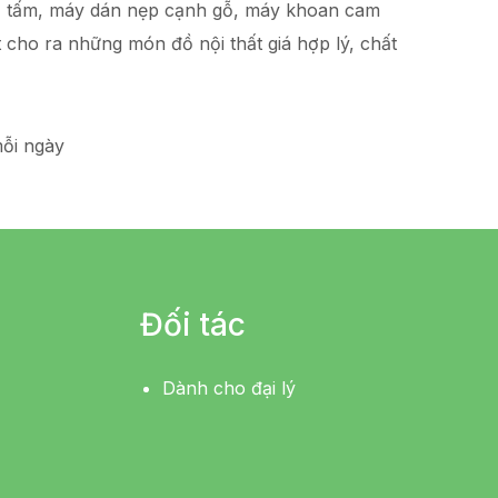
hạ tấm, máy dán nẹp cạnh gỗ, máy khoan cam
t
cho ra những món đồ
nội thất giá hợp lý
, chất
ỗi ngày
Đối tác
Dành cho đại lý