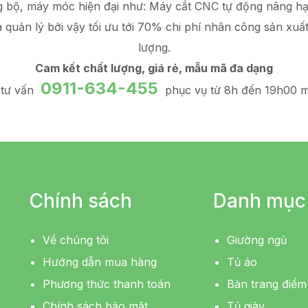
g bộ, máy móc hiện đại như: Máy cắt CNC tự động nâng 
à quản lý
bởi vậy tối ưu tới 70% chi phí nhân công sản xuấ
lượng.
Cam kết chất lượng, giá rẻ, mẫu mã đa dạng
0911-634-455
 tư vấn
phục vụ từ 8h đến 19h00 m
Chính sách
Danh mục
Về chúng tôi
Giường ngủ
Hướng dẫn mua hàng
Tủ áo
Phương thức thanh toán
Bàn trang điểm
Chính sách bảo mật
Tủ giày