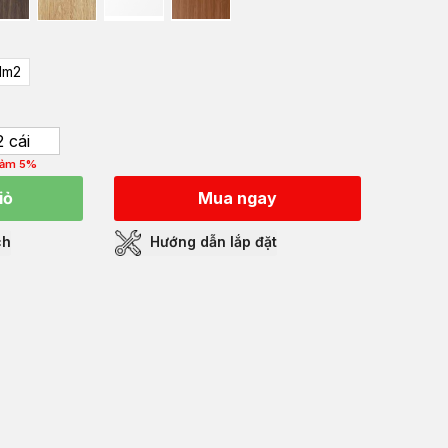
1m2
2 cái
iảm 5%
iỏ
Mua ngay
ch
Hướng dẫn lắp đặt