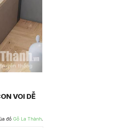
ON VOI DỄ
của đồ
Gỗ La Thành
.