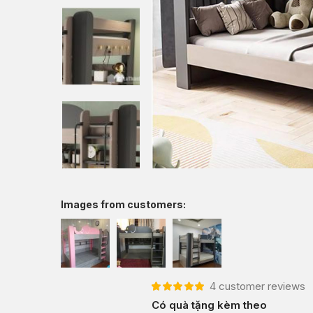
Images from customers:
4
customer reviews
5.00
4
trên 5 dựa
Có quà tặng kèm theo
trên
đánh giá