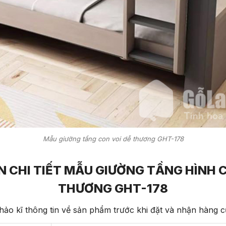
Mẫu giường tầng con voi dễ thương GHT-178
N CHI TIẾT MẪU GIƯỜNG TẦNG HÌNH C
THƯƠNG GHT-178
ảo kĩ thông tin về sản phẩm trước khi đặt và nhận hàng 