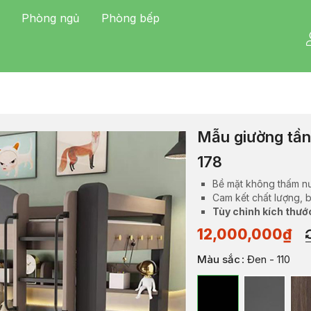
Phòng ngủ
Phòng bếp
Mẫu giường tần
178
Bề mặt không thấm n
Cam kết chất lượng, 
Tùy chỉnh kích thướ
12,000,000
₫
Màu sắc
: Đen - 110