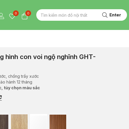
0
0
Enter
g hình con voi ngộ nghĩnh GHT-
ước, chống trầy xước
bảo hành 12 tháng
c, tùy chọn màu sắc