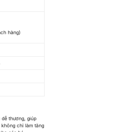
ách hàng)
h
i dễ thương, giúp
y không chỉ làm tăng