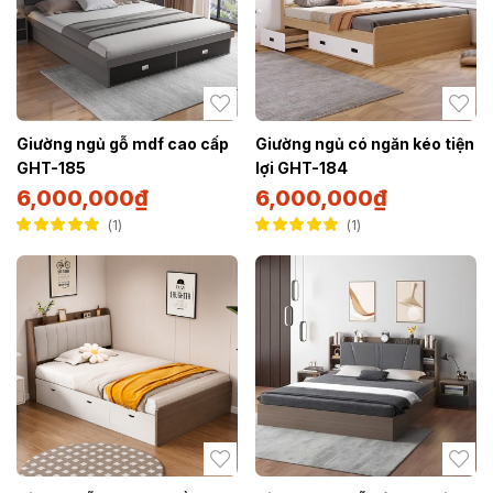
Giường ngủ gỗ mdf cao cấp
Giường ngủ có ngăn kéo tiện
GHT-185
lợi GHT-184
6,000,000
₫
6,000,000
₫
1
1
Được xếp hạng
Được xếp hạng
5.00
5 sao
5.00
5 sao