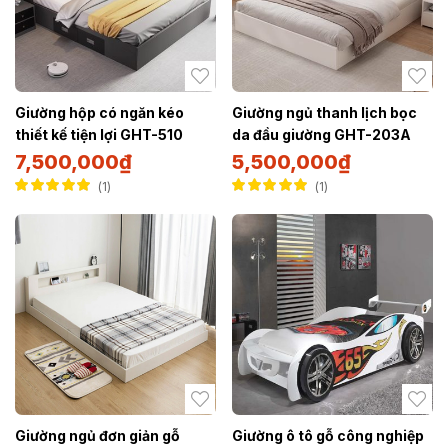
Giường hộp có ngăn kéo
Giường ngủ thanh lịch bọc
thiết kế tiện lợi GHT-510
da đầu giường GHT-203A
7,500,000
₫
5,500,000
₫
1
1
Được xếp hạng
Được xếp hạng
5.00
5 sao
5.00
5 sao
Giường ngủ đơn giản gỗ
Giường ô tô gỗ công nghiệp