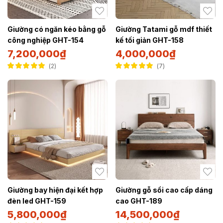
Giường có ngăn kéo bằng gỗ
Giường Tatami gỗ mdf thiết
công nghiệp GHT-154
kế tối giản GHT-158
7,200,000
₫
4,000,000
₫
2
7
Được xếp hạng
Được xếp hạng
5.00
5 sao
5.00
5 sao
Giường bay hiện đại kết hợp
Giường gỗ sồi cao cấp dáng
đèn led GHT-159
cao GHT-189
5,800,000
₫
14,500,000
₫