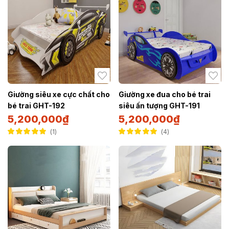
Giường siêu xe cực chất cho
Giường xe đua cho bé trai
bé trai GHT-192
siêu ấn tượng GHT-191
5,200,000
₫
5,200,000
₫
1
4
Được xếp hạng
Được xếp hạng
5.00
5 sao
5.00
5 sao