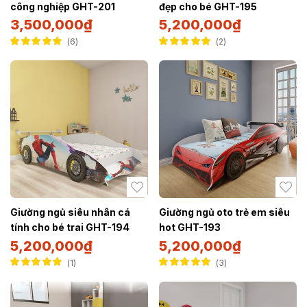
công nghiệp GHT-201
đẹp cho bé GHT-195
3,500,000
₫
5,200,000
₫
6
2
Được xếp hạng
Được xếp hạng
5.00
5 sao
5.00
5 sao
Giường ngủ siêu nhân cá
Giường ngủ oto trẻ em siêu
tính cho bé trai GHT-194
hot GHT-193
5,200,000
₫
5,200,000
₫
1
3
Được xếp hạng
Được xếp hạng
5.00
5 sao
5.00
5 sao