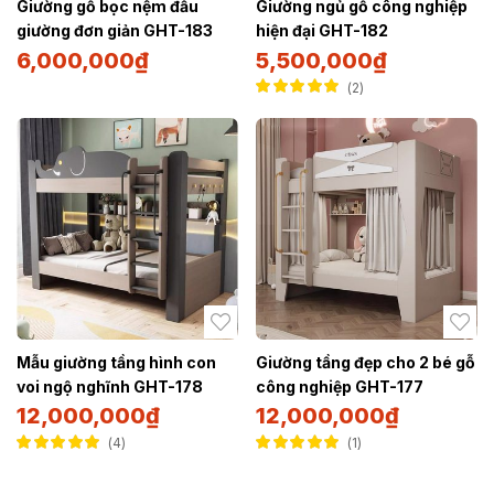
Giường gỗ bọc nệm đầu
Giường ngủ gỗ công nghiệp
giường đơn giản GHT-183
hiện đại GHT-182
6,000,000
₫
5,500,000
₫
2
Được xếp hạng
5.00
5 sao
Mẫu giường tầng hình con
Giường tầng đẹp cho 2 bé gỗ
voi ngộ nghĩnh GHT-178
công nghiệp GHT-177
12,000,000
₫
12,000,000
₫
4
1
Được xếp hạng
Được xếp hạng
5.00
5 sao
5.00
5 sao