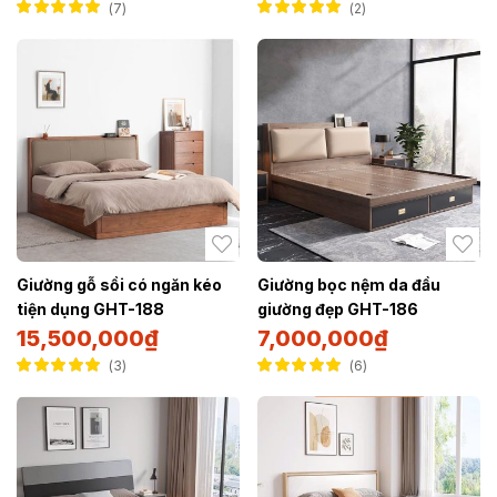
7
2
Được xếp hạng
Được xếp hạng
5.00
5 sao
5.00
5 sao
Giường gỗ sồi có ngăn kéo
Giường bọc nệm da đầu
tiện dụng GHT-188
giường đẹp GHT-186
15,500,000
₫
7,000,000
₫
3
6
Được xếp hạng
Được xếp hạng
5.00
5 sao
5.00
5 sao