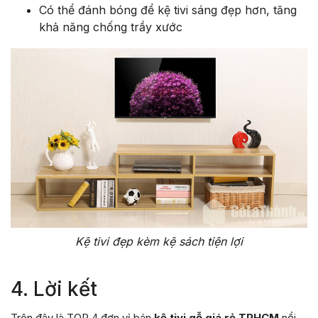
Có thể đánh bóng để kệ tivi sáng đẹp hơn, tăng
khả năng chống trầy xước
Kệ tivi đẹp kèm kệ sách tiện lợi
4. Lời kết
Trên đây là TOP 4 đơn vị bán
kệ tivi gỗ giá rẻ TPHCM
nổi