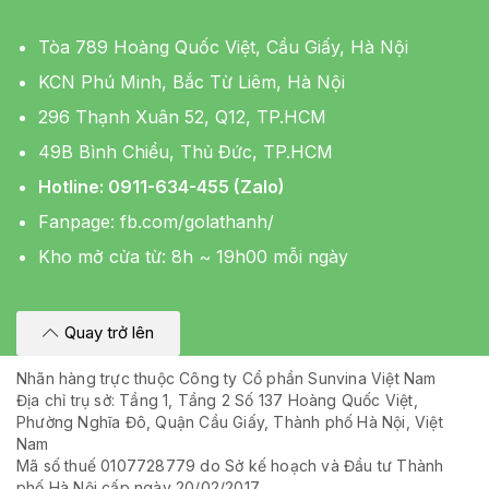
Tòa 789 Hoàng Quốc Việt, Cầu Giấy, Hà Nội
KCN Phú Minh, Bắc Từ Liêm, Hà Nội
296 Thạnh Xuân 52, Q12, TP.HCM
49B Bình Chiểu, Thủ Đức, TP.HCM
Hotline: 0911-634-455 (Zalo)
Fanpage:
fb.com/golathanh/
Kho mở cửa từ: 8h ~ 19h00 mỗi ngày
Quay trở lên
Nhãn hàng trực thuộc Công ty Cổ phần Sunvina Việt Nam
Địa chỉ trụ sở: Tầng 1, Tầng 2 Số 137 Hoàng Quốc Việt,
Phường Nghĩa Đô, Quận Cầu Giấy, Thành phố Hà Nội, Việt
Nam
Mã số thuế 0107728779 do Sở kế hoạch và Đầu tư Thành
phố Hà Nội cấp ngày 20/02/2017