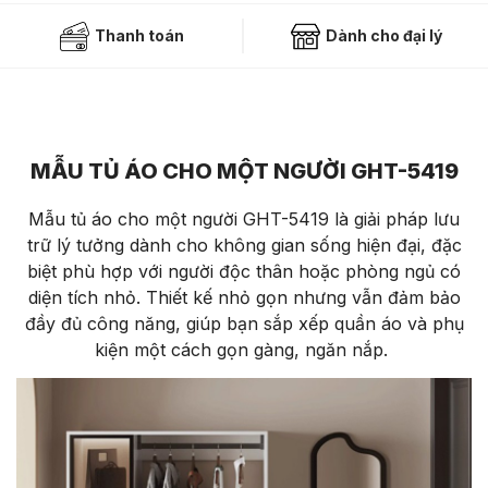
Thanh toán
Dành cho đại lý
MẪU TỦ ÁO CHO MỘT NGƯỜI GHT-5419
M
ẫu tủ
áo cho m
ột ng
ư
ời GHT-5419 l
à gi
ải ph
áp l
ưu
tr
ữ l
ý t
ư
ởng d
ành cho không gian s
ống hiện
đ
ại,
đ
ặc
biệt ph
ù h
ợp với ng
ư
ời
đ
ộc th
ân ho
ặc ph
òng ng
ủ c
ó
di
ện t
ích nh
ỏ. Thiết kế nhỏ gọn nh
ưng v
ẫn
đ
ảm bảo
đ
ầy
đ
ủ c
ông n
ăng, gi
úp b
ạn sắp xếp quần
áo và ph
ụ
kiện một c
ách g
ọn g
àng, ng
ăn n
ắp.