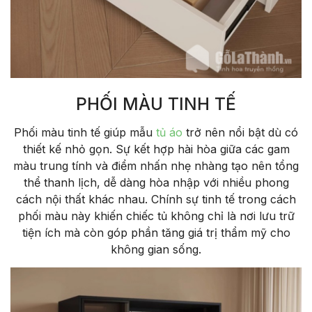
PHỐI MÀU TINH TẾ
Ph
ối m
àu tinh t
ế gi
úp m
ẫu
tủ
áo
tr
ở n
ên n
ổi bật d
ù có
thi
ết kế nhỏ gọn. Sự kết hợp h
ài hòa gi
ữa c
ác gam
màu trung tính và
đi
ểm nhấn nhẹ nh
àng t
ạo n
ên t
ổng
thể thanh lịch, dễ d
àng hòa nh
ập với nhiều phong
c
ách n
ội thất kh
ác nhau. Chính s
ự tinh tế trong c
ách
ph
ối m
àu này khi
ến chiếc tủ kh
ông ch
ỉ l
à n
ơi lưu tr
ữ
tiện
ích mà còn góp ph
ần t
ăng gi
á tr
ị thẩm mỹ cho
kh
ông gian s
ống.