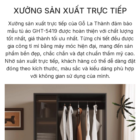
XƯỞNG SẢN XUẤT TRỰC TIẾP
X
ư
ởng sản xuất trực tiếp của Gỗ La Thành
đ
ảm bảo
mẫu tủ
áo GHT-5419
đư
ợc ho
àn thi
ện với chất l
ư
ợng
tốt nhất, gi
á thành t
ối
ưu nh
ất. Từng chi tiết
đ
ều
đư
ợc
gia c
ông t
ỉ mỉ bằng m
áy móc hi
ện
đ
ại, mang
đ
ến sản
phẩm bền
đ
ẹp, chắc chắn v
à
đ
ạt chuẩn thẩm mỹ cao.
Nhờ sản xuất trực tiếp, kh
ách hàng có th
ể dễ d
àng
đ
ặt
đ
óng theo kích th
ư
ớc, m
àu s
ắc v
à ki
ểu d
áng phù h
ợp
với kh
ông gian s
ử dụng của m
ình.