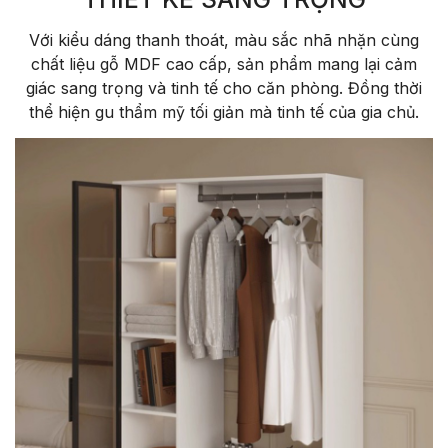
Với kiểu d
áng thanh thoát, màu s
ắc nh
ã nh
ặn c
ùng
ch
ất liệu gỗ MDF cao cấp, sản phẩm mang lại cảm
gi
ác sang tr
ọng v
à tinh t
ế cho c
ăn ph
òng. Đ
ồng thời
thể hiện gu thẩm mỹ tối giản m
à tinh t
ế của gia chủ.