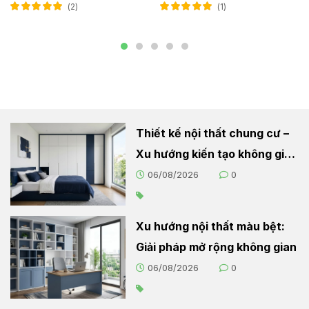
2
1
Được xếp hạng
Được xếp hạng
5.00
5 sao
5.00
5 sao
Thiết kế nội thất chung cư –
Xu hướng kiến tạo không gian
sống hiện đại
06/08/2026
0
Xu hướng nội thất màu bệt:
Giải pháp mở rộng không gian
06/08/2026
0