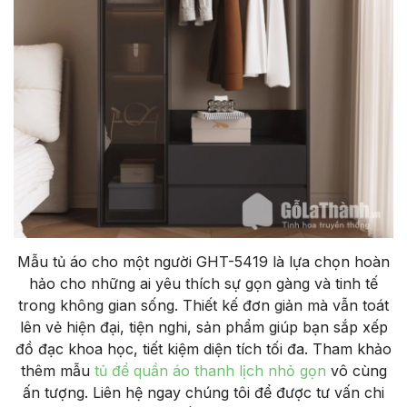
M
ẫu tủ
áo cho m
ột ng
ư
ời GHT-5419 l
à l
ựa chọn ho
àn
h
ảo cho những ai y
êu thích s
ự gọn g
àng và tinh t
ế
trong kh
ông gian s
ống. Thiết kế
đơn gi
ản m
à v
ẫn to
át
lên v
ẻ hiện
đ
ại, tiện nghi, sản phẩm gi
úp b
ạn sắp xếp
đ
ồ
đ
ạc khoa học, tiết kiệm diện t
ích t
ối
đa. Tham khảo
thêm mẫu
tủ để quần áo thanh lịch nhỏ gọn
vô cùng
ấn tượng. Liên hệ ngay chúng tôi để được tư vấn chi