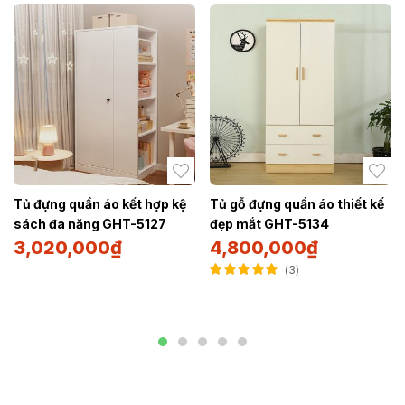
Tủ đựng quần áo kết hợp kệ
Tủ gỗ đựng quần áo thiết kế
sách đa năng GHT-5127
đẹp mắt GHT-5134
3,020,000
₫
4,800,000
₫
3
Được xếp hạng
5.00
5 sao