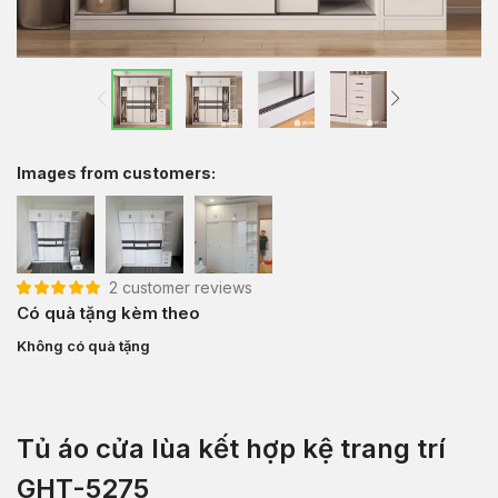
Images from customers:
2
customer reviews
5.00
2
trên 5 dựa
Có quà tặng kèm theo
trên
đánh giá
Không có quà tặng
Tủ áo cửa lùa kết hợp kệ trang trí
GHT-5275