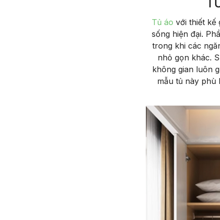
T
Tủ áo
với thiết kế
sống hiện đại. Ph
trong khi các ngă
nhỏ gọn khác. Sự
không gian luôn g
mẫu tủ này phù h