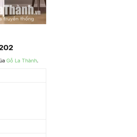
5202
của
Gỗ La Thành
.