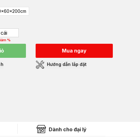
0x60x200cm
cái
iảm %
iỏ
Mua ngay
ch
Hướng dẫn lắp đặt
Dành cho đại lý