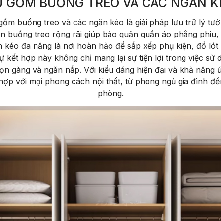
Ủ GỒM BUỒNG TREO VÀ CÁC NGĂN K
 gồm buồng treo và các ngăn kéo là giải pháp lưu trữ lý tư
ần buồng treo rộng rãi giúp bảo quản quần áo phẳng phiu
n kéo đa năng là nơi hoàn hảo để sắp xếp phụ kiện, đồ lót
 kết hợp này không chỉ mang lại sự tiện lợi trong việc sử
ọn gàng và ngăn nắp. Với kiểu dáng hiện đại và khả năng ứ
ợp với mọi phong cách nội thất, từ phòng ngủ gia đình đ
phòng.