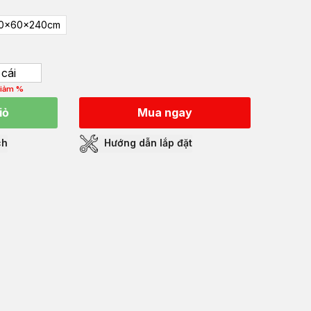
0x60x240cm
cái
iảm %
iỏ
Mua ngay
ch
Hướng dẫn lắp đặt