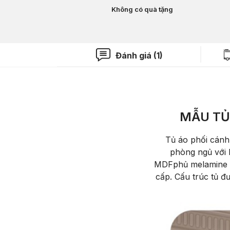
Không có quà tặng
Đánh giá (1)
MẪU TỦ 
T
ủ
áo ph
ối c
ánh 
phòng ng
ủ với 
MDF
ph
ủ melamine
cấp. Cấu tr
úc t
ủ
đ