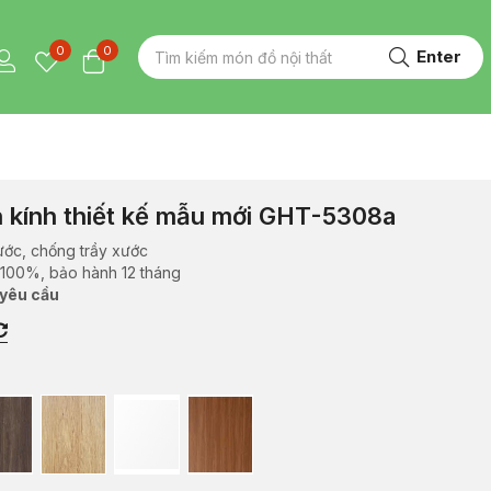
0
0
Enter
h kính thiết kế mẫu mới GHT-5308a
ước, chống trầy xước
 100%, bảo hành 12 tháng
 yêu cầu