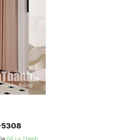
-5308
của
Gỗ La Thành
.