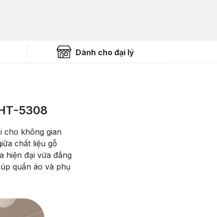
Dành cho đại lý
HT-5308
i cho kh
ông gian
i
ữa chất liệu gỗ
a hiện
đ
ại vừa
đ
ẳng
giúp qu
ần
áo và ph
ụ