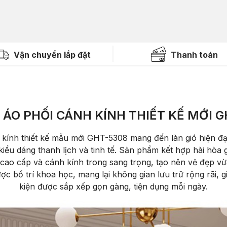
Vận chuyển lắp đặt
Thanh toán
ÁO PHỐI CÁNH KÍNH THIẾT KẾ MỚI G
kính thi
ết kế mẫu mới GHT-5308 mang
đ
ến l
àn gió hi
ện
đ
ạ
kiểu d
áng thanh l
ịch v
à tinh t
ế. Sản phẩm kết hợp h
ài hòa g
 cao cấp v
à cánh kính trong sang tr
ọng, tạo n
ên v
ẻ
đ
ẹp vừ
ư
ợc bố tr
í khoa h
ọc, mang lại kh
ông gian l
ưu tr
ữ rộng r
ãi, 
kiện
đư
ợc sắp xếp gọn g
àng, ti
ện dụng mỗi ng
ày.