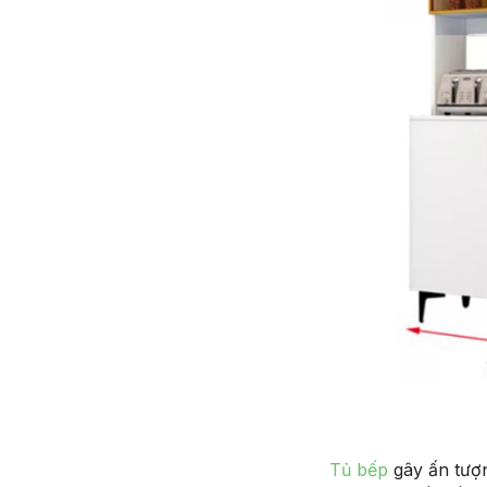
Tủ bếp
gây ấn tượn