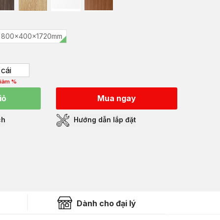
800x400x1720mm
cái
iảm %
iỏ
Mua ngay
ch
Hướng dẫn lắp đặt
Dành cho đại lý