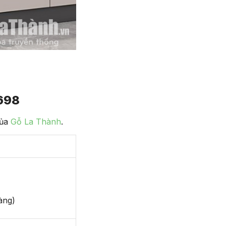
698
của
Gỗ La Thành
.
àng)