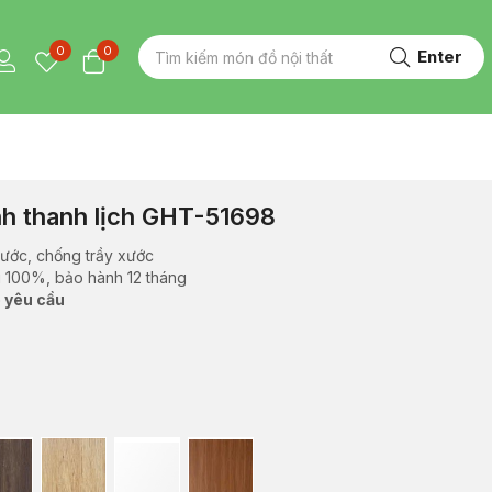
0
0
Enter
nh thanh lịch GHT-51698
ước, chống trầy xước
i 100%, bảo hành 12 tháng
 yêu cầu