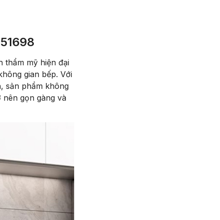
51698
h thẩm mỹ hiện đại
 không gian bếp. Với
nh, sản phẩm không
rở nên gọn gàng và