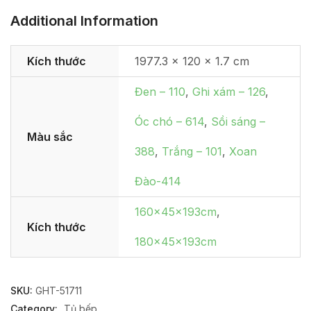
Additional Information
Kích thước
1977.3 × 120 × 1.7 cm
Đen – 110
,
Ghi xám – 126
,
Óc chó – 614
,
Sồi sáng –
Màu sắc
388
,
Trắng – 101
,
Xoan
Đào-414
160x45x193cm
,
Kích thước
180x45x193cm
SKU:
GHT-51711
Category:
Tủ bếp