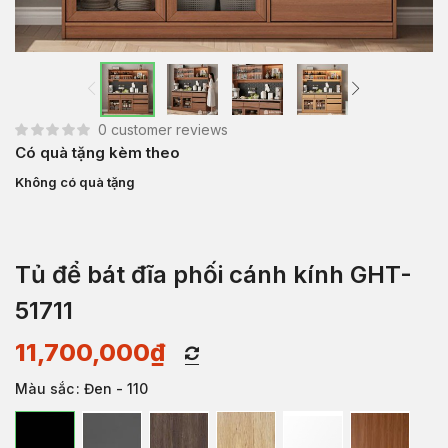
0
customer reviews
Có quà tặng kèm theo
Không có quà tặng
Tủ để bát đĩa phối cánh kính GHT-
51711
11,700,000
₫
Màu sắc
: Đen - 110