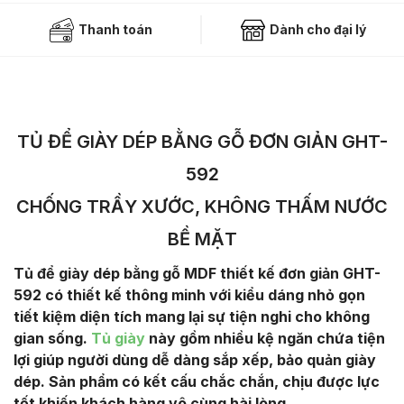
Thanh toán
Dành cho đại lý
TỦ ĐỂ GIÀY DÉP BẰNG GỖ ĐƠN GIẢN GHT-
592
CHỐNG TRẦY XƯỚC, KHÔNG THẤM NƯỚC
BỀ MẶT
Tủ để giày dép bằng gỗ MDF thiết kế đơn giản GHT-
592 có thiết kế thông minh với kiểu dáng nhỏ gọn
tiết kiệm diện tích mang lại sự tiện nghi cho không
gian sống.
Tủ giày
này gồm nhiều kệ ngăn chứa tiện
lợi giúp người dùng dễ dàng sắp xếp, bảo quản giày
dép. Sản phẩm có kết cấu chắc chắn, chịu được lực
tốt khiến khách hàng vô cùng hài lòng.