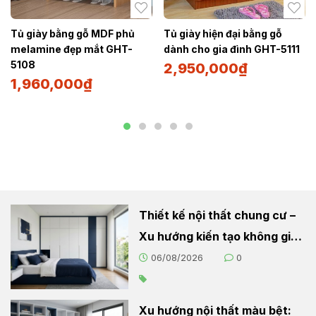
Tủ giày bằng gỗ MDF phủ
Tủ giày hiện đại bằng gỗ
melamine đẹp mắt GHT-
dành cho gia đình GHT-5111
5108
2,950,000
₫
1,960,000
₫
Thiết kế nội thất chung cư –
Xu hướng kiến tạo không gian
sống hiện đại
06/08/2026
0
Xu hướng nội thất màu bệt: