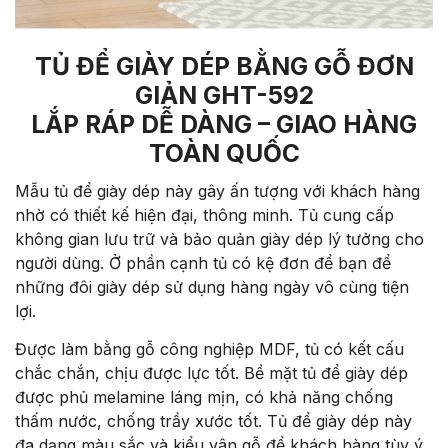
TỦ ĐỂ GIÀY DÉP BẰNG GỖ ĐƠN
GIẢN GHT-592
LẮP RÁP DỄ DÀNG – GIAO HÀNG
TOÀN QUỐC
Mẫu tủ để giày dép này gây ấn tượng với khách hàng
nhờ có thiết kế hiện đại, thông minh. Tủ cung cấp
không gian lưu trữ và bảo quản giày dép lý tưởng cho
người dùng. Ở phần cạnh tủ có kệ đơn để bạn để
những đôi giày dép sử dụng hàng ngày vô cùng tiện
lợi.
Được làm bằng gỗ công nghiệp MDF, tủ có kết cấu
chắc chắn, chịu được lực tốt. Bề mặt tủ để giày dép
được phủ melamine láng mịn, có khả năng chống
thấm nước, chống trầy xước tốt. Tủ để giày dép này
đa dạng màu sắc và kiểu vân gỗ để khách hàng tùy ý