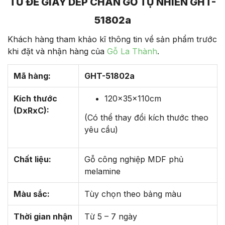
TỦ ĐỂ GIÀY DÉP CHÂN GỖ TỰ NHIÊN GHT-
51802a
Khách hàng tham khảo kĩ thông tin về sản phẩm trước
khi đặt và nhận hàng của
Gỗ La Thành
.
Mã hàng:
GHT-51802a
Kích thước
120x35x110cm
(DxRxC):
(Có thể thay đổi kích thước theo
yêu cầu)
Chất liệu:
Gỗ công nghiệp MDF phủ
melamine
Màu sắc:
Tùy chọn theo bảng màu
Thời gian nhận
Từ 5 – 7 ngày