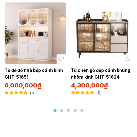
Tủ để đồ nhà bếp cánh kính
Tủ chén gỗ đẹp cánh khung
GHT-51651
nhôm kính GHT-51624
6,000,000
₫
4,300,000
₫
1
1
Được xếp hạng
Được xếp hạng
5.00
5 sao
5.00
5 sao