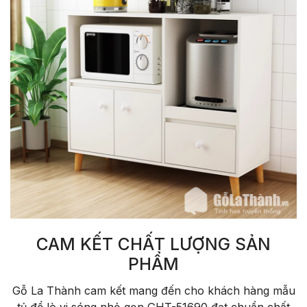
CAM KẾT CHẤT LƯỢNG SẢN
PHẨM
Gỗ La Thành cam kết mang đến cho khách hàng mẫu
tủ để lò vi sóng nhỏ gọn GHT-51690 đạt chuẩn chất