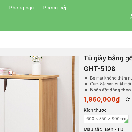
Phòng ngủ
Phòng bếp
Tủ giày bằng g
GHT-5108
Bề mặt không thấm n
Cam kết sản xuất mới
Nhận đặt đóng theo
1,960,000
₫
Kích thước
600 x 350 x 800mm
Màu sắc
: Đen - 110