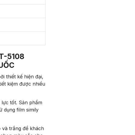
T-5108
QUỐC
 thiết kế hiện đại,
tiết kiệm được nhiều
 lực tốt. Sản phẩm
 dụng film simily
 và trắng để khách