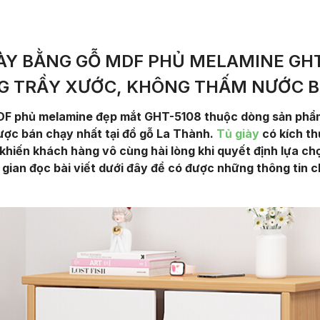
IÀY BẰNG GỖ MDF PHỦ MELAMINE GHT
G TRẦY XƯỚC, KHÔNG THẤM NƯỚC B
DF phủ melamine đẹp mắt GHT-5108 thuộc dòng sản phẩm 
ược bán chạy nhất tại đồ gỗ La Thành.
Tủ giày
có kích th
 khiến khách hàng vô cùng hài lòng khi quyết định lựa ch
 gian đọc bài viết dưới đây để có được những thông tin c