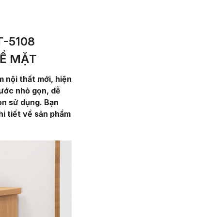
-5108
Ề MẶT
nội thất mới, hiện
ước nhỏ gọn, dễ
ọn sử dụng. Bạn
hi tiết về sản phẩm