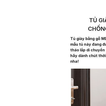
TỦ G
CHỐN
Tủ giày bằng gỗ M
mẫu tủ này đang đ
tháo lắp di chuyển
hãy dành chút thời
nha!