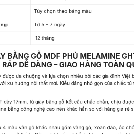
Tùy chọn theo bảng màu
àng:
Từ 5 – 7 ngày
12 tháng
ÀY BẰNG GỖ MDF PHỦ MELAMINE GH
 RÁP DỄ DÀNG – GIAO HÀNG TOÀN 
 được ưa chuộng và lựa chọn nhiều bởi các gia đình Việt bởi
i xu hướng nội thất mới. Kiểu dáng nhỏ gọn của chiếc tủ 
 dày 17mm, tủ giày bằng gỗ kết cấu chắc chắn, chịu được
ne bằng công nghệ cao nên khác hẳn so với hàng giá rẻ sử
 4 màu vân gỗ khác nhau gồm vàng gỗ, xoan đào, óc chó