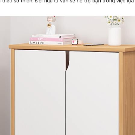
 theo sở thích. Đội ngũ tư vấn sẽ hỗ trợ bạn trong việc l