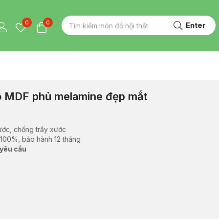
0
0
Enter
ỗ MDF phủ melamine đẹp mắt
ước, chống trầy xước
 100%, bảo hành 12 tháng
 yêu cầu