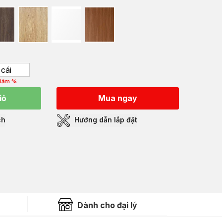
cái
iảm %
iỏ
Mua ngay
ch
Hướng dẫn lắp đặt
Dành cho đại lý