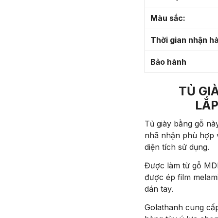
Màu sắc:
Thời gian nhận h
Bảo hành
TỦ GI
LẮP
Tủ giày bằng gỗ này
nhã nhặn phù hợp vớ
diện tích sử dụng.
Được làm từ gỗ MDF
được ép film melami
dán tay.
Golathanh cung cấp