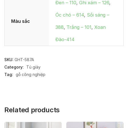
Đen – 110
,
Ghi xám – 126
,
Óc chó – 614
,
Sồi sáng –
Màu sắc
388
,
Trắng – 101
,
Xoan
Đào-414
SKU:
GHT-587A
Category:
Tủ giày
Tag:
gỗ công nghiệp
Related products