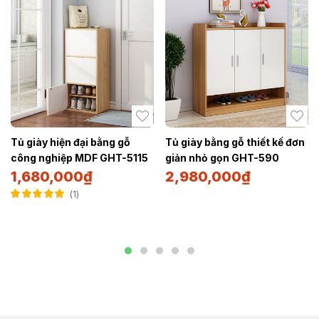
Tủ giày hiện đại bằng gỗ
Tủ giày bằng gỗ thiết kế đơn
công nghiệp MDF GHT-5115
giản nhỏ gọn GHT-590
1,680,000
₫
2,980,000
₫
1
Được xếp hạng
5.00
5 sao