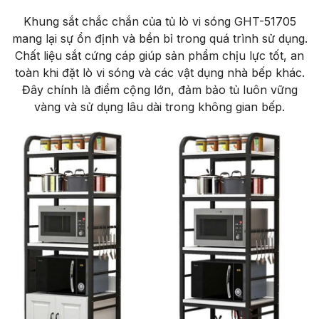
Khung s
ắt chắc chắn của tủ l
ò vi sóng GHT-51705
mang l
ại sự ổn
đ
ịnh v
à b
ền bỉ trong qu
á trình s
ử dụng.
Chất liệu sắt cứng c
áp giúp s
ản phẩm chịu lực tốt, an
to
àn khi
đ
ặt l
ò vi sóng và các v
ật dụng nh
à b
ếp kh
ác.
Đ
ây chính là
đi
ểm cộng lớn,
đ
ảm bảo tủ lu
ôn v
ững
v
àng và s
ử dụng l
âu dài trong không gian b
ếp.