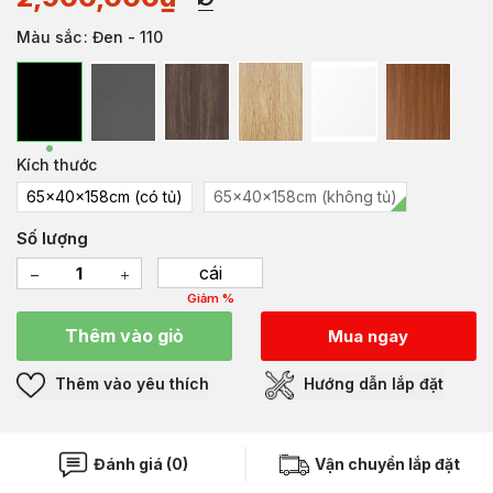
Màu sắc
: Đen - 110
Kích thước
65x40x158cm (có tủ)
65x40x158cm (không tủ)
Số lượng
cái
Giảm %
Thêm vào giỏ
Mua ngay
Thêm vào yêu thích
Hướng dẫn lắp đặt
Đánh giá (0)
Vận chuyển lắp đặt