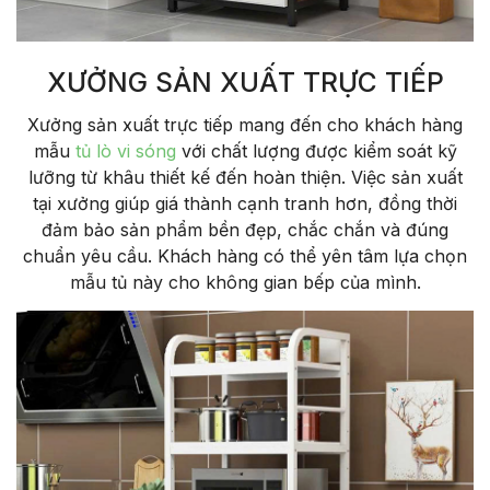
XƯỞNG SẢN XUẤT TRỰC TIẾP
X
ư
ởng
sản
xuất
trực
tiếp mang
đ
ến cho kh
ách hàng
m
ẫu
tủ
l
ò vi
sóng
với
chất l
ư
ợng
đư
ợc kiểm so
át k
ỹ
l
ư
ỡng từ
kh
âu
thi
ết kế
đ
ến ho
àn thi
ện. Việc
sản
xuất
tại
x
ư
ởng gi
úp giá
thành
c
ạnh tranh h
ơn, đ
ồng thời
đ
ảm bảo sản phẩm bền
đ
ẹp, chắc chắn
v
à
đ
úng
chu
ẩn
y
êu
c
ầu.
Kh
ách
hàng
có
th
ể
y
ên
tâm l
ựa chọn
mẫu tủ
n
ày
cho
không
gian
b
ếp của
m
ình
.