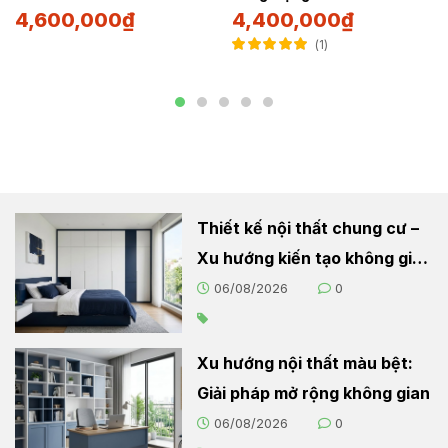
4,600,000
₫
4,400,000
₫
1
Được xếp hạng
5.00
5 sao
Thiết kế nội thất chung cư –
Xu hướng kiến tạo không gian
sống hiện đại
06/08/2026
0
Xu hướng nội thất màu bệt:
Giải pháp mở rộng không gian
06/08/2026
0