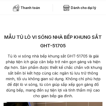
Thanh toán
Dành cho đại lý
MẪU TỦ LÒ VI SÓNG NHÀ BẾP KHUNG SẮT
GHT-51705
T
ủ l
ò vi sóng nhà b
ếp khung sắt GHT-51705 l
à gi
ải
ph
áp ti
ện
ích giúp c
ăn b
ếp trở n
ên g
ọn g
àng và hi
ện
đ
ại h
ơn. S
ản phẩm
đư
ợc thiết kế chắc chắn với khung
sắt bền bỉ kết hợp c
ùng các ng
ăn t
ủ l
ưu tr
ữ th
ông
minh, t
ối
ưu kh
ông gian s
ử dụng. Kh
ông ch
ỉ ph
ù h
ợp
đ
ể
đ
ặt l
ò vi sóng, t
ủ c
òn giúp s
ắp xếp gọn g
àng
đ
ồ
d
ùng b
ếp, mang
đ
ến sự tiện lợi v
à tính th
ẩm mỹ cao
cho gian bếp gia
đ
ình.