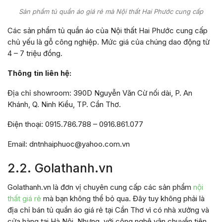
Sản phẩm tủ quần áo giá rẻ mà Nội thất Hai Phước cung cấp
Các sản phẩm tủ quần áo của Nội thất Hai Phước cung cấp
chủ yếu là gỗ công nghiệp. Mức giá của chúng dao động từ
4 – 7 triệu đồng.
Thông tin liên hệ:
Địa chỉ showroom: 390D Nguyễn Văn Cừ nối dài, P. An
Khánh, Q. Ninh Kiều, TP. Cần Thơ.
Điện thoại: 0915.786.788 – 0916.861.077
Email: dntnhaiphuoc@yahoo.com.vn
2.2. Golathanh.vn
Golathanh.vn là đơn vị chuyên cung cấp các sản phẩm
nội
thất giá rẻ
mà bạn không thể bỏ qua. Đây tuy không phải là
địa chỉ bán tủ quần áo giá rẻ tại Cần Thơ vì có nhà xưởng và
cửa hàng tại Hà Nội. Nhưng, với công nghệ vận chuyển tiên