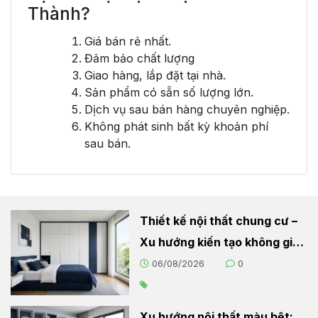
Thành?
Giá bán rẻ nhất.
Đảm bảo chất lượng
Giao hàng, lắp đặt tại nhà.
Sản phẩm có sẵn số lượng lớn.
Dịch vụ sau bán hàng chuyên nghiệp.
Không phát sinh bất kỳ khoản phí
sau bán.
Thiết kế nội thất chung cư –
Xu hướng kiến tạo không gian
sống hiện đại
06/08/2026
0
Xu hướng nội thất màu bệt: