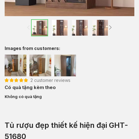
Images from customers:
2
customer reviews
5.00
2
trên 5 dựa
Có quà tặng kèm theo
trên
đánh giá
Không có quà tặng
Tủ rượu đẹp thiết kế hiện đại GHT-
51680