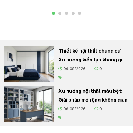
Được xếp hạng
5.00
5 sao
Thiết kế nội thất chung cư –
Xu hướng kiến tạo không gian
sống hiện đại
06/08/2026
0
Xu hướng nội thất màu bệt:
Giải pháp mở rộng không gian
06/08/2026
0