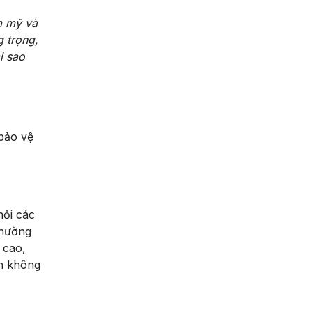
m mỹ và
g trọng,
i sao
bảo vệ
hỏi các
thường
 cao,
ăn không