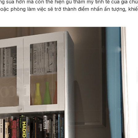
ng sủa hơn mà còn thể hiện gu thẩm mỹ tinh tế của gia chủ
hoặc phòng làm việc sẽ trở thành điểm nhấn ấn tượng, khi