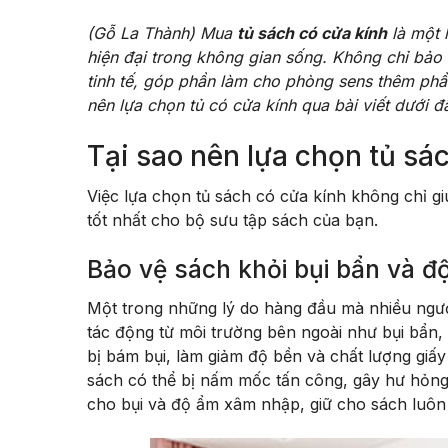
(Gỗ La Thành) Mua
tủ sách có cửa kính
là một 
hiện đại trong không gian sống. Không chỉ bảo 
tinh tế, góp phần làm cho phòng sens thêm phần
nên lựa chọn tủ có cửa kính qua bài viết dưới đ
Tại sao nên lựa chọn tủ sá
Việc lựa chọn tủ sách có cửa kính không chỉ 
tốt nhất cho bộ sưu tập sách của bạn.
Bảo vệ sách khỏi bụi bẩn và đ
Một trong những lý do hàng đầu mà nhiều ngườ
tác động từ môi trường bên ngoài như bụi bẩn,
bị bám bụi, làm giảm độ bền và chất lượng giấy
sách có thể bị nấm mốc tấn công, gây hư hỏng.
cho bụi và độ ẩm xâm nhập, giữ cho sách luôn ở