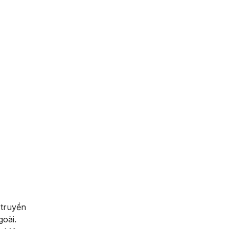
 truyền
goài.