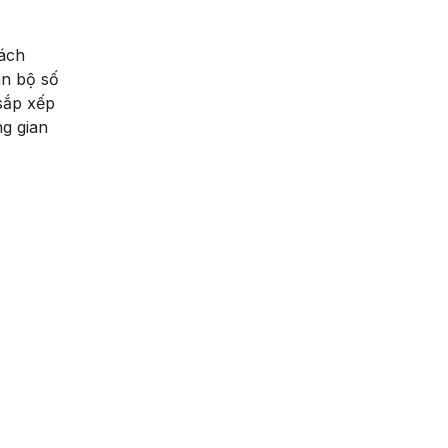
cách
àn bộ số
 sắp xếp
ng gian