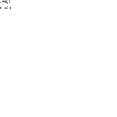
. Một
ến căn