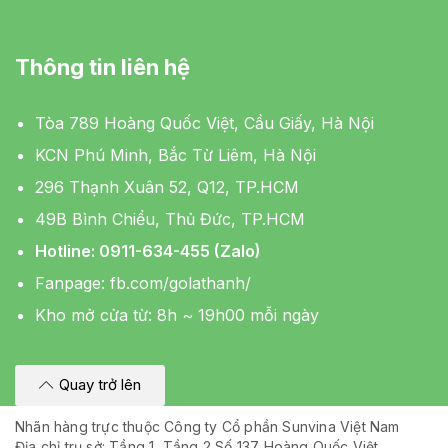
Thông tin liên hệ
Tòa 789 Hoàng Quốc Việt, Cầu Giấy, Hà Nội
KCN Phú Minh, Bắc Từ Liêm, Hà Nội
296 Thạnh Xuân 52, Q12, TP.HCM
49B Bình Chiểu, Thủ Đức, TP.HCM
Hotline: 0911-634-455 (Zalo)
Fanpage:
fb.com/golathanh/
Kho mở cửa từ: 8h ~ 19h00 mỗi ngày
Quay trở lên
Nhãn hàng trực thuộc Công ty Cổ phần Sunvina Việt Nam
Địa chỉ trụ sở: Tầng 1, Tầng 2 Số 137 Hoàng Quốc Việt,