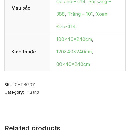
Óc chó – 614
,
Sồi sáng –
Màu sắc
388
,
Trắng – 101
,
Xoan
Đào-414
100x40x240cm
,
Kích thước
120x40x240cm
,
80x40x240cm
SKU:
GHT-5207
Category:
Tủ thờ
Related products