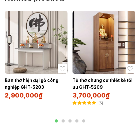
Bàn thờ hiện đại gỗ công
Tủ thờ chung cư thiết kế tối
nghiệp GHT-5203
ưu GHT-5209
2,900,000
₫
3,700,000
₫
5
Được xếp hạng
5.00
5 sao