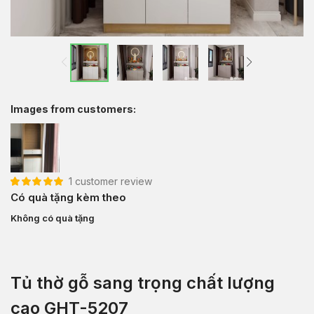
Images from customers:
1
customer review
5.00
1
trên 5 dựa
Có quà tặng kèm theo
trên
đánh giá
Không có quà tặng
Tủ thờ gỗ sang trọng chất lượng
cao GHT-5207