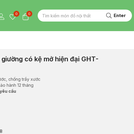
0
0
Enter
u giường có kệ mở hiện đại GHT-
ước, chống trầy xước
bảo hành 12 tháng
 yêu cầu
88