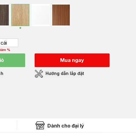
cái
iảm %
iỏ
Mua ngay
ch
Hướng dẫn lắp đặt
Dành cho đại lý