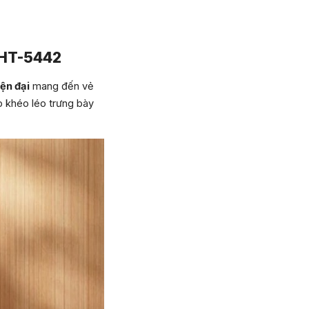
GHT-5442
iện đại
mang đến vẻ
p khéo léo trưng bày