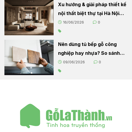
Xu hướng & giải pháp thiết kế
nội thất biệt thự tại Hà Nội
2026
16/06/2026
0
Nên dùng tủ bếp gỗ công
nghiệp hay nhựa? So sánh
chi tiết cho người nội trợ
09/06/2026
0