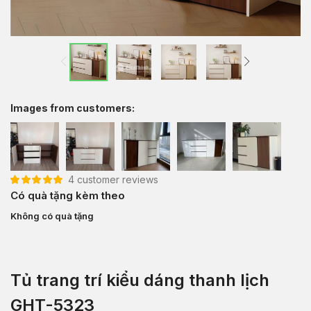
Images from customers:
4
customer reviews
5.00
4
trên 5 dựa
Có quà tặng kèm theo
trên
đánh giá
Không có quà tặng
Tủ trang trí kiểu dáng thanh lịch
GHT-5323