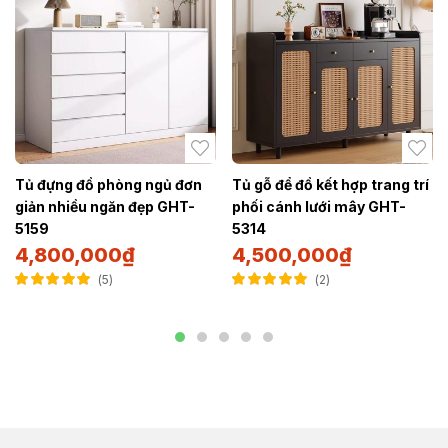
Tủ đựng đồ phòng ngủ đơn
Tủ gỗ để đồ kết hợp trang trí
giản nhiều ngăn đẹp GHT-
phối cánh lưới mây GHT-
5159
5314
4,800,000
₫
4,500,000
₫
5
2
Được xếp hạng
Được xếp hạng
4.80
5 sao
5.00
5 sao