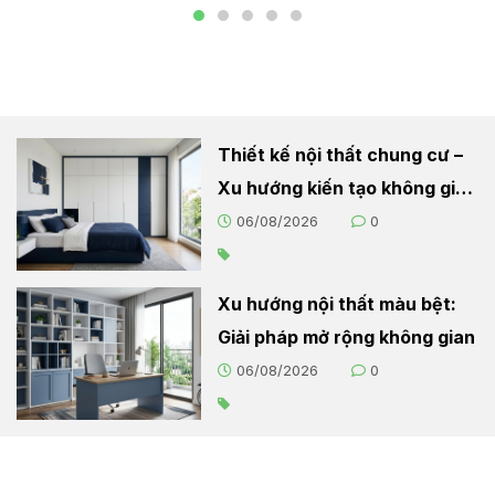
Thiết kế nội thất chung cư –
Xu hướng kiến tạo không gian
sống hiện đại
06/08/2026
0
Xu hướng nội thất màu bệt:
Giải pháp mở rộng không gian
06/08/2026
0