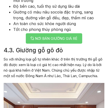
môi trường
Độ bền cao, tuổi thọ sử dụng lâu dài
Giường có màu nâu socola đặc trưng, sang
trọng, đường vân gỗ đều, đẹp, thẩm mĩ cao
An toàn cho sức khỏe người dùng
Tốt cho phong thủy phòng ngủ
NƠI BÁN GIƯỜNG GIÁ RẺ
4.3. Giường gỗ gõ đỏ
So với những loại gỗ tự nhiên khác ở trên thị trường thì gỗ gõ
đỏ được xem là loại có giá trị cao nhất hiện nay. Lý do là bởi
nó quá khá hiếm ở Việt Nam. Chúng chủ yếu được nhập từ
một số nước Đông Nam Á như Lào, Thái Lan, Campuchia.