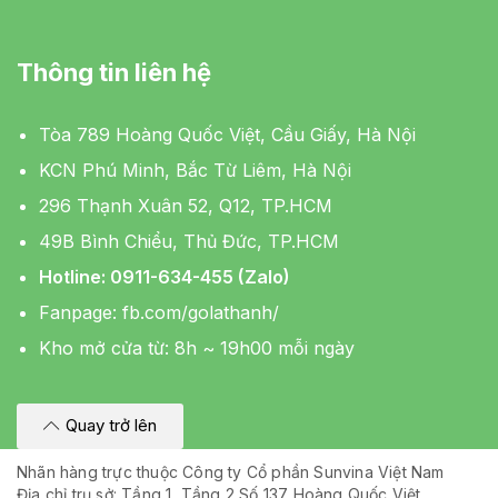
Thông tin liên hệ
Tòa 789 Hoàng Quốc Việt, Cầu Giấy, Hà Nội
KCN Phú Minh, Bắc Từ Liêm, Hà Nội
296 Thạnh Xuân 52, Q12, TP.HCM
49B Bình Chiểu, Thủ Đức, TP.HCM
Hotline: 0911-634-455 (Zalo)
Fanpage:
fb.com/golathanh/
Kho mở cửa từ: 8h ~ 19h00 mỗi ngày
Quay trở lên
Nhãn hàng trực thuộc Công ty Cổ phần Sunvina Việt Nam
Địa chỉ trụ sở: Tầng 1, Tầng 2 Số 137 Hoàng Quốc Việt,