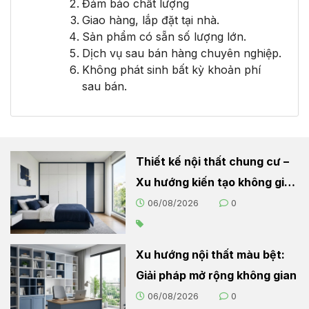
Đảm bảo chất lượng
Giao hàng, lắp đặt tại nhà.
Sản phẩm có sẵn số lượng lớn.
Dịch vụ sau bán hàng chuyên nghiệp.
Không phát sinh bất kỳ khoản phí
sau bán.
Thiết kế nội thất chung cư –
Xu hướng kiến tạo không gian
sống hiện đại
06/08/2026
0
Xu hướng nội thất màu bệt:
Giải pháp mở rộng không gian
06/08/2026
0