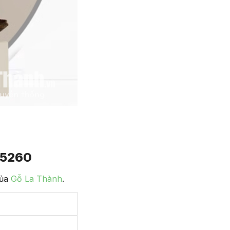
-5260
của
Gỗ La Thành
.