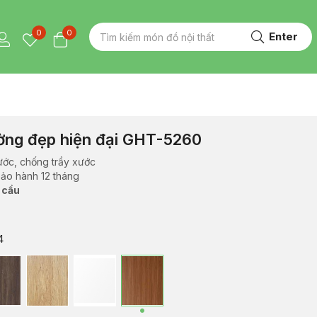
0
0
Enter
ường đẹp hiện đại GHT-5260
ước, chống trầy xước
bảo hành 12 tháng
 cầu
4