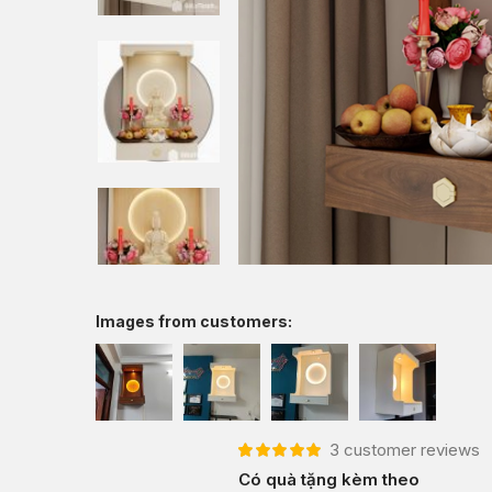
Images from customers:
3
customer reviews
5.00
3
trên 5 dựa
Có quà tặng kèm theo
trên
đánh giá