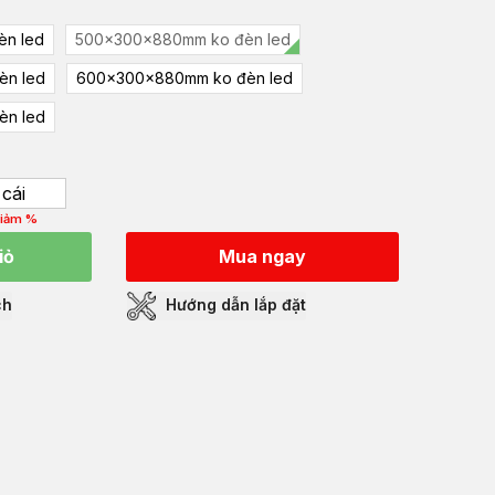
n led
500x300x880mm ko đèn led
èn led
600x300x880mm ko đèn led
èn led
cái
iảm %
iỏ
Mua ngay
ch
Hướng dẫn lắp đặt