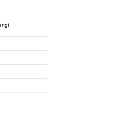
àng)
h