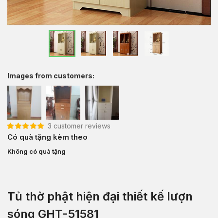
Images from customers:
3
customer reviews
5.00
3
trên 5 dựa
Có quà tặng kèm theo
trên
đánh giá
Không có quà tặng
Tủ thờ phật hiện đại thiết kế lượn
sóng GHT-51581