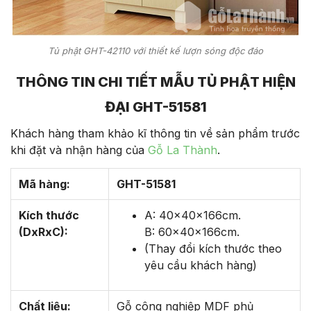
Tủ phật GHT-42110 với thiết kế lượn sóng độc đáo
THÔNG TIN CHI TIẾT MẪU TỦ PHẬT HIỆN
ĐẠI GHT-51581
Khách hàng tham khảo kĩ thông tin về sản phẩm trước
khi đặt và nhận hàng của
Gỗ La Thành
.
Mã hàng:
GHT-51581
Kích thước
A: 40x40x166cm.
(DxRxC):
B: 60x40x166cm.
(Thay đổi kích thước theo
yêu cầu khách hàng)
Chất liệu:
Gỗ công nghiệp MDF phủ