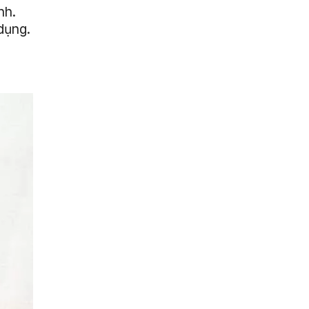
nh.
dụng.