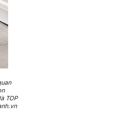
quan
ọn
 là TOP
anh.vn