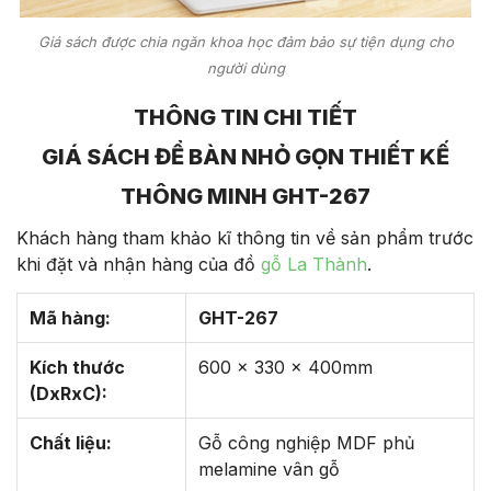
Giá sách được chia ngăn khoa học đảm bảo sự tiện dụng cho
người dùng
THÔNG TIN CHI TIẾT
GIÁ SÁCH ĐỂ BÀN NHỎ GỌN THIẾT KẾ
THÔNG MINH GHT-267
Khách hàng tham khảo kĩ thông tin về sản phẩm trước
khi đặt và nhận hàng của đồ
gỗ La Thành
.
Mã hàng:
GHT-267
Kích thước
600 x 330 x 400mm
(DxRxC):
Chất liệu:
Gỗ công nghiệp MDF phủ
melamine vân gỗ