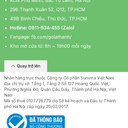
KCN Phú Minh, Bắc Từ Liêm, Hà Nội
296 Thạnh Xuân 52, Q12, TP.HCM
49B Bình Chiểu, Thủ Đức, TP.HCM
Hotline: 0911-634-455 (Zalo)
Fanpage:
fb.com/golathanh/
Kho mở cửa từ: 8h ~ 19h00 mỗi ngày
Quay trở lên
Nhãn hàng trực thuộc Công ty Cổ phần Sunvina Việt Nam
Địa chỉ trụ sở: Tầng 1, Tầng 2 Số 137 Hoàng Quốc Việt,
Phường Nghĩa Đô, Quận Cầu Giấy, Thành phố Hà Nội, Việt
Nam
Mã số thuế 0107728779 do Sở kế hoạch và Đầu tư Thành
phố Hà Nội cấp ngày 20/02/2017