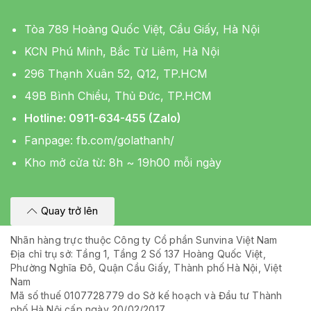
Tòa 789 Hoàng Quốc Việt, Cầu Giấy, Hà Nội
KCN Phú Minh, Bắc Từ Liêm, Hà Nội
296 Thạnh Xuân 52, Q12, TP.HCM
49B Bình Chiểu, Thủ Đức, TP.HCM
Hotline: 0911-634-455 (Zalo)
Fanpage:
fb.com/golathanh/
Kho mở cửa từ: 8h ~ 19h00 mỗi ngày
Quay trở lên
Nhãn hàng trực thuộc Công ty Cổ phần Sunvina Việt Nam
Địa chỉ trụ sở: Tầng 1, Tầng 2 Số 137 Hoàng Quốc Việt,
Phường Nghĩa Đô, Quận Cầu Giấy, Thành phố Hà Nội, Việt
Nam
Mã số thuế 0107728779 do Sở kế hoạch và Đầu tư Thành
phố Hà Nội cấp ngày 20/02/2017