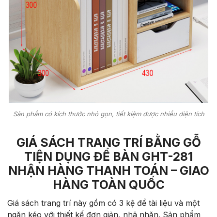
Sản phẩm có kích thước nhỏ gọn, tiết kiệm được nhiều diện tích
GIÁ SÁCH TRANG TRÍ BẰNG GỖ
TIỆN DỤNG ĐỂ BÀN GHT-281
NHẬN HÀNG THANH TOÁN – GIAO
HÀNG TOÀN QUỐC
Giá sách trang trí này gồm có 3 kệ để tài liệu và một
ngăn kéo với thiết kế đơn giản, nhã nhặn. Sản phẩm