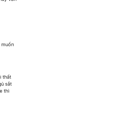
n muốn
 thất
gủ sắt
 thì