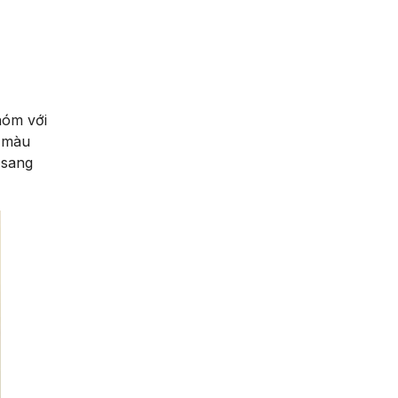
hóm với
i màu
 sang