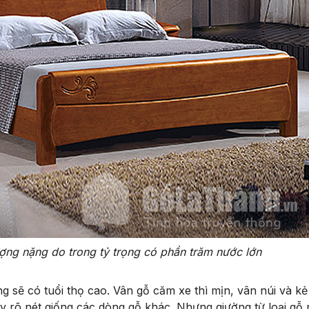
ợng nặng do trong tỷ trọng có phần trăm nước lớn
 sẽ có tuổi thọ cao. Vân gỗ căm xe thì mịn, vân núi và kẻ
rõ nét giống các dòng gỗ khác. Nhưng giường từ loại gỗ 