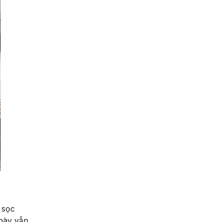
 sọc
này vẫn