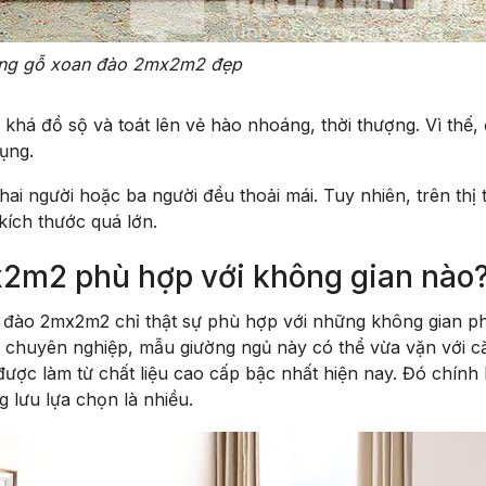
ng gỗ xoan đào 2mx2m2 đẹp
á đồ sộ và toát lên vẻ hào nhoáng, thời thượng. Vì thế, 
ụng.
ai người hoặc ba người đều thoải mái. Tuy nhiên, trên thị 
kích thước quá lớn.
x2m2 phù hợp với không gian nào
n đào 2mx2m2 chỉ thật sự phù hợp với những không gian p
kế chuyên nghiệp, mẫu giường ngủ này có thể vừa vặn với c
ợc làm từ chất liệu cao cấp bậc nhất hiện nay. Đó chính l
 lưu lựa chọn là nhiều.