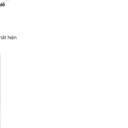
 dễ
hất hiện