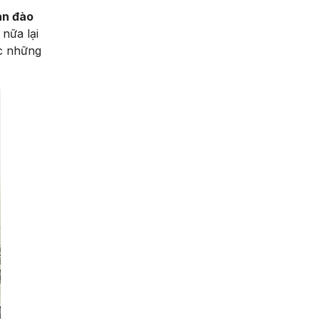
an đào
nữa lại
ợc những