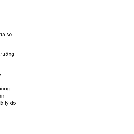
đa số
trường
?
hòng
ăn
à lý do