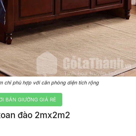
 chỉ phù hợp với căn phòng diện tích rộng
I BÁN GIƯỜNG GIÁ RẺ
 xoan đào 2mx2m2