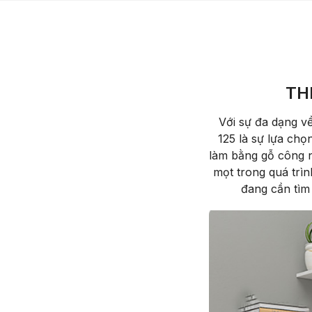
TH
Với sự đa dạng v
125 là sự lựa chọ
làm bằng gỗ công n
mọt trong quá trìn
đang cần tìm 