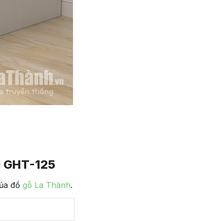
 GHT-125
của đồ
gỗ La Thành
.