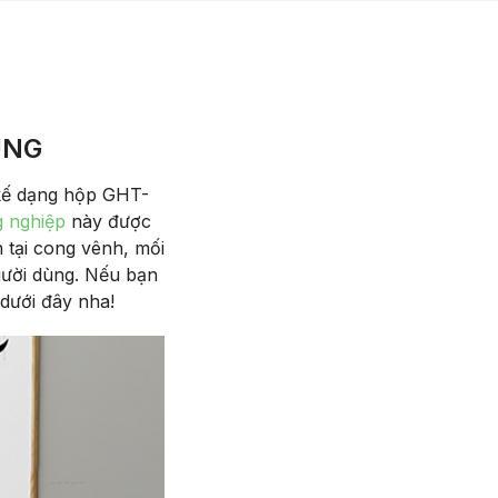
UNG
 kế dạng hộp GHT-
 nghiệp
này được
 tại cong vênh, mối
người dùng. Nếu bạn
 dưới đây nha!