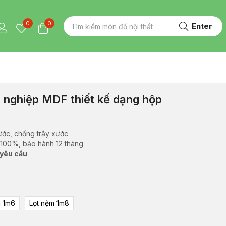
0
0
Enter
 nghiệp MDF thiết kế dạng hộp
ước, chống trầy xước
 100%, bảo hành 12 tháng
 yêu cầu
m 1m6
Lọt nệm 1m8