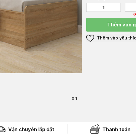
G
Thêm vào g
Thêm vào yêu thí
X 1
Vận chuyển lắp đặt
Thanh toán