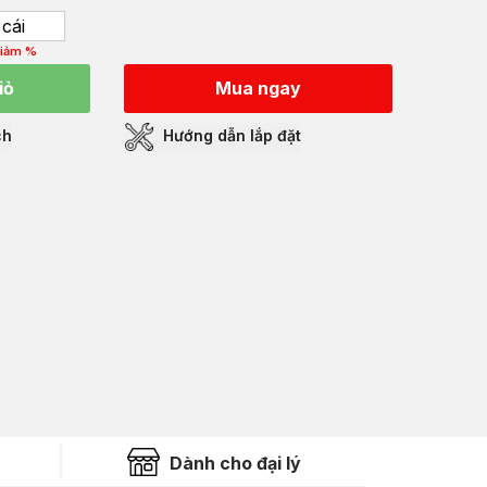
cái
iảm %
iỏ
Mua ngay
ch
Hướng dẫn lắp đặt
Dành cho đại lý