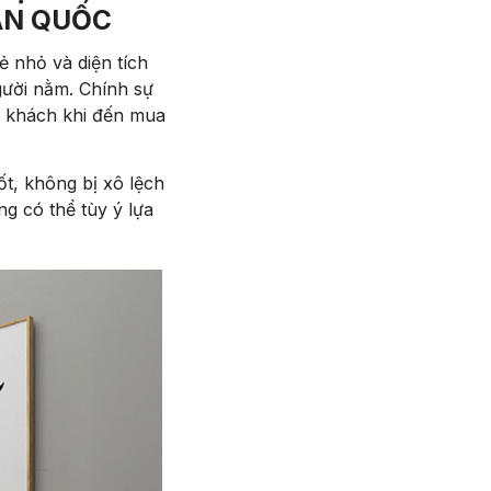
ÀN QUỐC
ẻ nhỏ và diện tích
ười nằm. Chính sự
vị khách khi đến mua
ốt, không bị xô lệch
g có thể tùy ý lựa