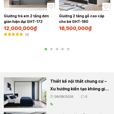
Giường trẻ em 2 tầng đơn
Giường 2 tầng gỗ cao cấp
giản hiện đại GHT-172
cho bé GHT-180
12,000,000
₫
16,500,000
₫
4
Được xếp hạng
5.00
5 sao
Thiết kế nội thất chung cư –
Xu hướng kiến tạo không gian
sống hiện đại
06/08/2026
0