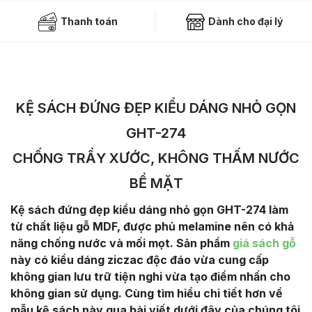
Thanh toán
Dành cho đại lý
KỆ SÁCH ĐỨNG ĐẸP KIỂU DÁNG NHỎ GỌN
GHT-274
CHỐNG TRẦY XƯỚC, KHÔNG THẤM NƯỚC
BỀ MẶT
Kệ sách đứng đẹp kiểu dáng nhỏ gọn GHT-274 làm
từ chất liệu gỗ MDF, được phủ melamine nên có khả
năng chống nước và mối mọt. Sản phẩm
giá sách gỗ
này có kiểu dáng ziczac độc đáo vừa cung cấp
không gian lưu trữ tiện nghi vừa tạo điểm nhấn cho
không gian sử dụng. Cùng tìm hiểu chi tiết hơn về
mẫu kệ sách này qua bài viết dưới đây của chúng tôi