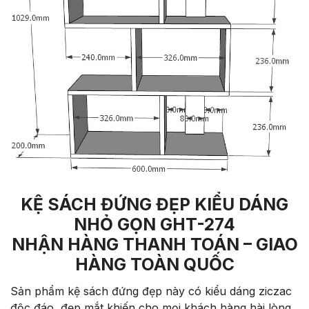
KỆ SÁCH ĐỨNG ĐẸP KIỂU DÁNG
NHỎ GỌN GHT-274
NHẬN HÀNG THANH TOÁN – GIAO
HÀNG TOÀN QUỐC
Sản phẩm kệ sách đứng đẹp này có kiểu dáng ziczac
độc đáo, đẹp mắt khiến cho mọi khách hàng hài lòng.