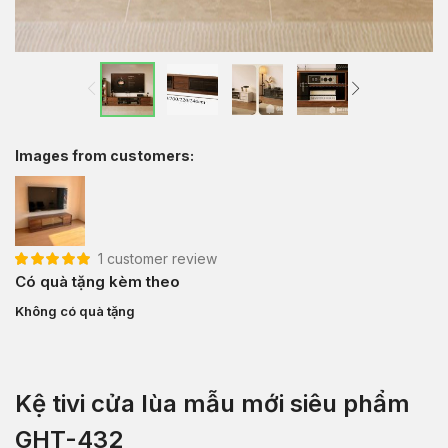
Images from customers:
1
customer review
5.00
1
trên 5 dựa
Có quà tặng kèm theo
trên
đánh giá
Không có quà tặng
Kệ tivi cửa lùa mẫu mới siêu phẩm
GHT-432