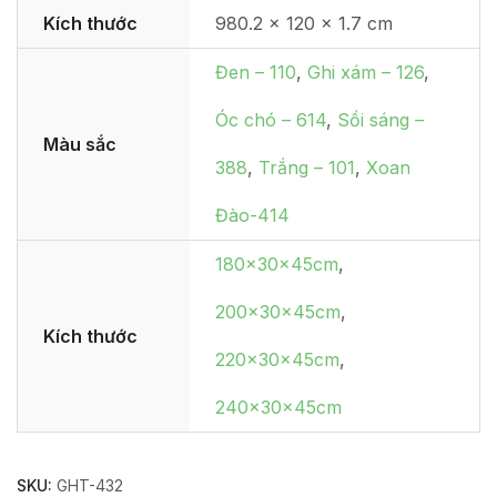
Kích thước
980.2 × 120 × 1.7 cm
Đen – 110
,
Ghi xám – 126
,
Óc chó – 614
,
Sồi sáng –
Màu sắc
388
,
Trắng – 101
,
Xoan
Đào-414
180x30x45cm
,
200x30x45cm
,
Kích thước
220x30x45cm
,
240x30x45cm
SKU:
GHT-432