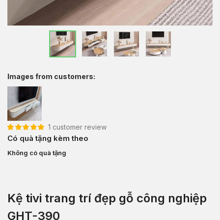
Images from customers:
1
customer review
5.00
1
trên 5 dựa
Có quà tặng kèm theo
trên
đánh giá
Không có quà tặng
Kệ tivi trang trí đẹp gỗ công nghiệp
GHT-390