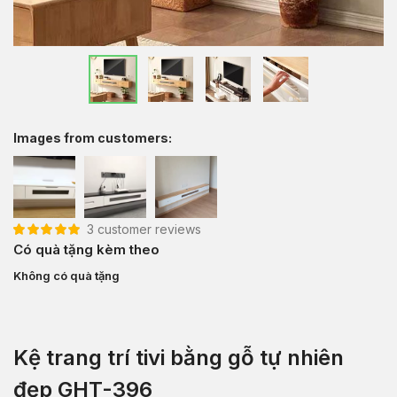
Images from customers:
3
customer reviews
5.00
3
trên 5 dựa
Có quà tặng kèm theo
trên
đánh giá
Không có quà tặng
Kệ trang trí tivi bằng gỗ tự nhiên
đẹp GHT-396