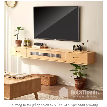
Kệ trang trí tivi gỗ tự nhiên GHT-396 là sự lựa chọn lý tưởng