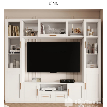
đ
ình.