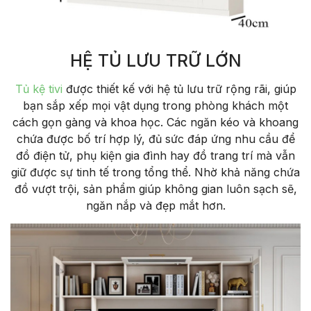
HỆ TỦ LƯU TRỮ LỚN
T
ủ kệ tivi
đư
ợc thiết kế với hệ tủ l
ưu tr
ữ rộng r
ãi, giúp
b
ạn sắp xếp mọi vật dụng trong ph
òng khách m
ột
c
ách g
ọn g
àng và khoa h
ọc. C
ác ng
ăn k
éo và khoang
ch
ứa
đư
ợc bố tr
í h
ợp l
ý,
đ
ủ sức
đ
áp
ứng nhu cầu
đ
ể
đ
ồ
đi
ện tử, phụ kiện gia
đ
ình hay
đ
ồ trang tr
í mà v
ẫn
giữ
đư
ợc sự tinh tế trong tổng thể. Nhờ khả n
ăng ch
ứa
đ
ồ v
ư
ợt trội, sản phẩm gi
úp không gian luôn s
ạch sẽ,
ng
ăn n
ắp v
à
đ
ẹp mắt h
ơn.