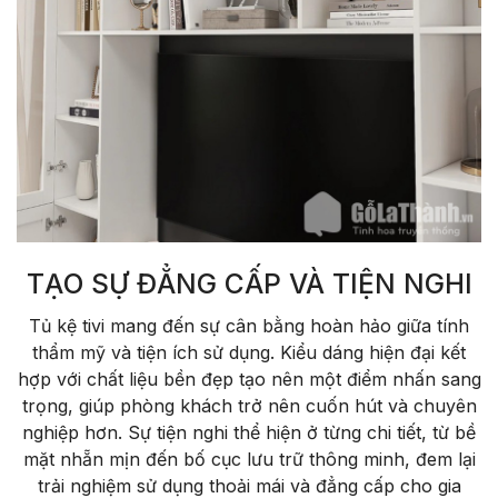
TẠO SỰ ĐẲNG CẤP VÀ TIỆN NGHI
T
ủ kệ tivi mang
đ
ến sự c
ân b
ằng ho
àn h
ảo giữa t
ính
th
ẩm mỹ v
à ti
ện
ích s
ử dụng. Kiểu d
áng hi
ện
đ
ại kết
hợp với chất liệu bền
đ
ẹp tạo n
ên m
ột
đi
ểm nhấn sang
trọng, gi
úp phòng khách tr
ở n
ên cu
ốn h
út và chuyên
nghi
ệp h
ơn. S
ự tiện nghi thể hiện ở từng chi tiết, từ bề
mặt nhẵn mịn
đ
ến bố cục l
ưu tr
ữ th
ông minh,
đem l
ại
trải nghiệm sử dụng thoải m
ái và
đ
ẳng cấp cho gia