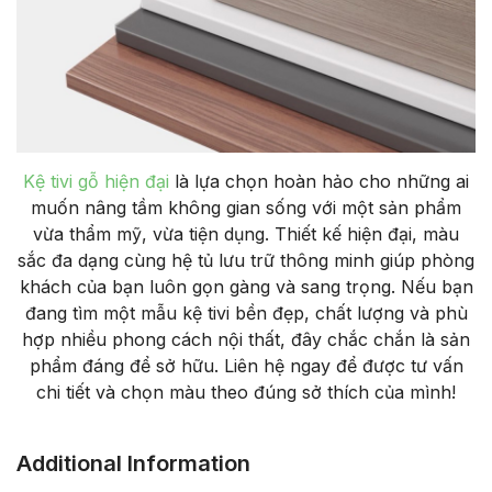
Kệ tivi gỗ hiện đại
là lựa chọn hoàn hảo
cho
những
ai
muốn
nâng tầm không gian sống với
một
sản
phẩm
vừa thẩm mỹ, vừa tiện dụng.
Thiết
kế
hiện
đại
,
màu
sắc
đa
dạng
cùng
hệ
tủ lưu trữ thông minh
giúp
phòng
khách của bạn luôn gọn gàng và sang trọng.
Nếu
bạn
đang
tìm
một
mẫu
kệ
tivi
bền
đẹp
,
chất
lượng
và
phù
hợp
nhiều
phong cách nội
thất
, đây chắc chắn là sản
phẩm đáng để sở hữu. Liên hệ
ngay
để
được tư
vấn
chi tiết
và
chọn màu theo đúng
sở
thích
của
mình
!
Additional Information